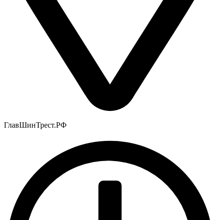
ГлавШинТрест.РФ