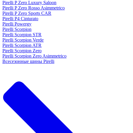
Pirelli P Zero Luxury Saloon
Pirelli P Zero Rosso Asimmetrico
Pirelli P Zero Sports CAR
Pirelli P4 Cinturato
Pirelli Powergy
Pirelli Scorpion
Pirelli Scorpion STR
Pirelli Scorpion Verde
Pirelli Scorpion ATR
Pirelli Scorpion Zero
Pirelli Scorpion Zero Asimmetrico
Всесезонные шины Pirelli