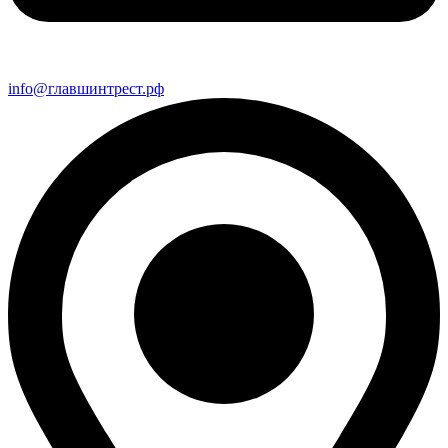
info@главшинтрест.рф