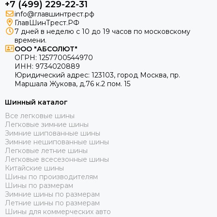
+7 (499) 229-22-31
info@главшинтрест.рф
ГлавШинТрест.РФ
7 дней в неделю с 10 до 19 часов по московскому
времени.
ООО "АБСОЛЮТ"
ОГРН:
1257700544970
ИНН:
9734020889
Юридический адрес:
123103
,
город Москва
, пр.
Маршала Жукова, д.76 к.2 пом. 15
Шинный каталог
Все легковые шины
Легковые зимние шины
Зимние шипованные шины
Зимние нешипованные шины
Легковые летние шины
Легковые всесезонные шины
Китайские шины
Шины по производителям
Шины по размерам
Зимние шины по размерам
Летние шины по размерам
Шины для коммерческих авто