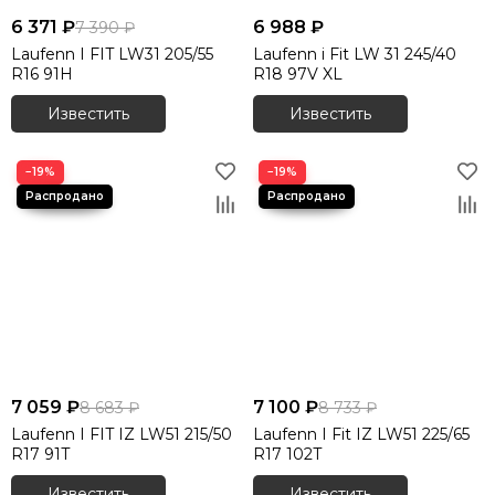
6 371 ₽
6 988 ₽
7 390 ₽
Laufenn I FIT LW31 205/55
Laufenn i Fit LW 31 245/40
R16 91H
R18 97V XL
Известить
Известить
−19%
−19%
7 059 ₽
7 100 ₽
8 683 ₽
8 733 ₽
Laufenn I FIT IZ LW51 215/50
Laufenn I Fit IZ LW51 225/65
R17 91T
R17 102T
Известить
Известить