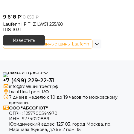
9 618 ₽
10 650 ₽
Laufenn i FIT IZ LW51 235/60
R18 103T
Известить
Зимние нешипованные шины Laufenn
+7 (499) 229-22-31
info@главшинтрест.рф
ГлавШинТрест.РФ
7 дней в неделю с 10 до 19 часов по московскому
времени.
ООО "АБСОЛЮТ"
ОГРН:
1257700544970
ИНН:
9734020889
Юридический адрес:
123103
,
город Москва
, пр.
Маршала Жукова, д.76 к.2 пом. 15