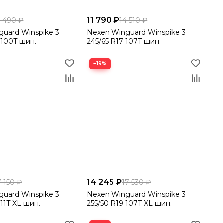
11 790 ₽
4 490 ₽
14 510 ₽
uard Winspike 3
Nexen Winguard Winspike 3
 100T шип.
245/65 R17 107T шип.
−19%
14 245 ₽
7 150 ₽
17 530 ₽
uard Winspike 3
Nexen Winguard Winspike 3
111T XL шип.
255/50 R19 107T XL шип.