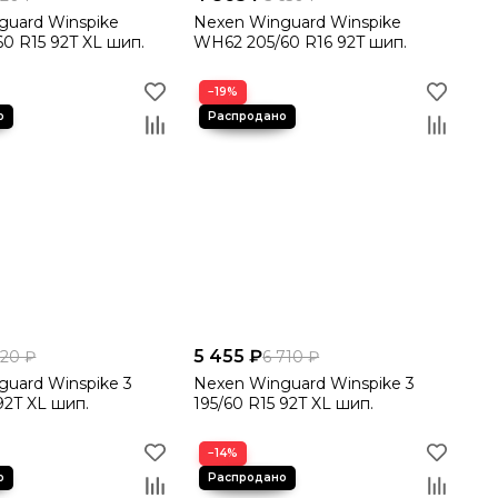
guard Winspike
Nexen Winguard Winspike
0 R15 92T XL шип.
WH62 205/60 R16 92T шип.
−19%
5 455 ₽
420 ₽
6 710 ₽
uard Winspike 3
Nexen Winguard Winspike 3
 92T XL шип.
195/60 R15 92T XL шип.
−14%