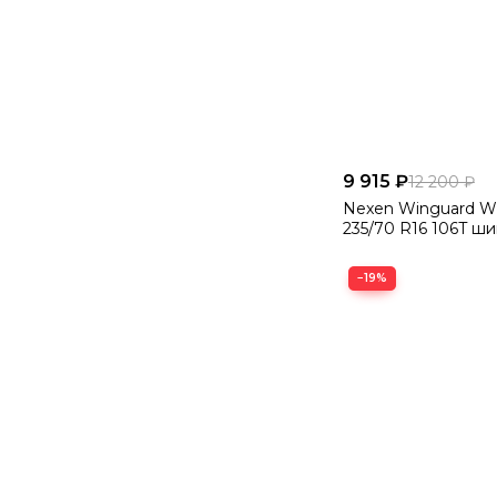
9 915 ₽
12 200 ₽
Nexen Winguard Wi
235/70 R16 106T ши
−19%