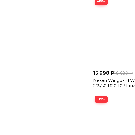
−19%
15 998 ₽
19 680 ₽
Nexen Winguard Wi
265/50 R20 107T ши
−19%