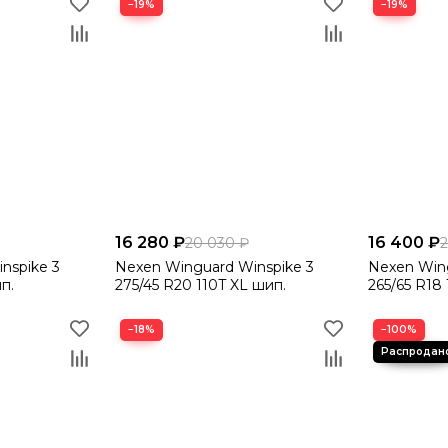
−19%
−19%
16 280 ₽
16 400 ₽
20 030 ₽
nspike 3
Nexen Winguard Winspike 3
Nexen Wing
п.
275/45 R20 110T XL шип.
265/65 R18 
−18%
−100%