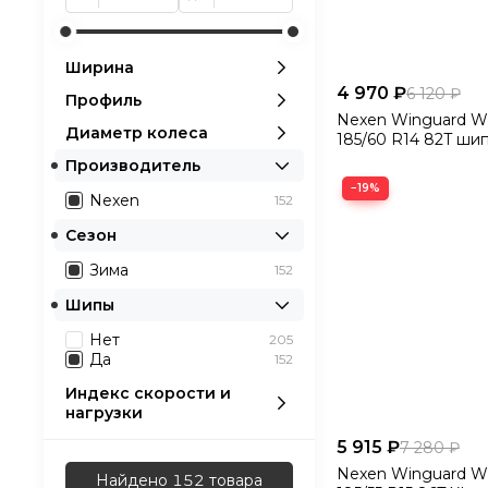
Ширина
4 970 ₽
6 120 ₽
Профиль
Nexen Winguard Wi
Диаметр колеса
185/60 R14 82T шип
Производитель
−19%
Nexen
152
Сезон
Зима
152
Шипы
Нет
205
Да
152
Индекс скорости и
нагрузки
5 915 ₽
7 280 ₽
Nexen Winguard Wi
Найдено 152 товара