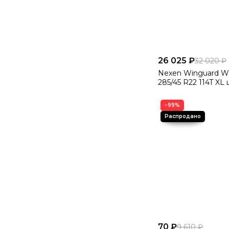
26 025 ₽
32 020 ₽
Nexen Winguard Wi
285/45 R22 114T XL 
−99%
70 ₽
9 610 ₽