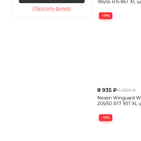
185/55 R15 86T XL ш
Сбросить фильтр
−19%
8 935 ₽
11 000 ₽
Nexen Winguard Wi
205/50 R17 93T XL 
−19%