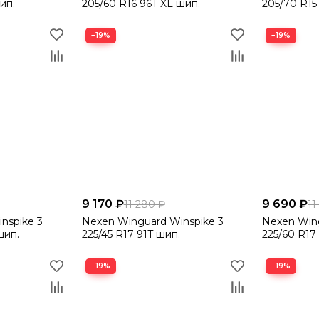
ип.
205/60 R16 96T XL шип.
205/70 R15
−19%
−19%
9 170 ₽
9 690 ₽
11 280 ₽
11
nspike 3
Nexen Winguard Winspike 3
Nexen Wing
шип.
225/45 R17 91T шип.
225/60 R17
−19%
−19%