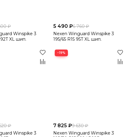
5 490 ₽
500 ₽
6 760 ₽
uard Winspike 3
Nexen Winguard Winspike 3
 92T XL шип.
195/65 R15 95T XL шип.
−19%
7 825 ₽
520 ₽
9 630 ₽
uard Winspike 3
Nexen Winguard Winspike 3