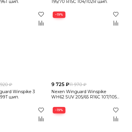
 96T шип.
195/70 R15C 104/102R шип.
−19%
9 725 ₽
 920 ₽
11 970 ₽
uard Winspike 3
Nexen Winguard Winspike
 99T шип.
WH62 SUV 205/65 R16C 107/105R
шип.
−19%