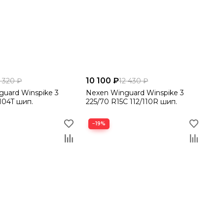
10 100 ₽
2 320 ₽
12 430 ₽
uard Winspike 3
Nexen Winguard Winspike 3
 104T шип.
225/70 R15C 112/110R шип.
−19%