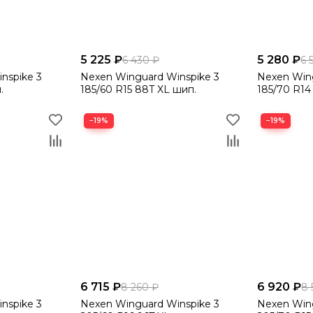
5 225 ₽
5 280 ₽
6 430 ₽
6 
nspike 3
Nexen Winguard Winspike 3
Nexen Wing
.
185/60 R15 88T XL шип.
185/70 R14
−19%
−19%
6 715 ₽
6 920 ₽
8 260 ₽
8 
nspike 3
Nexen Winguard Winspike 3
Nexen Wing