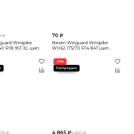
70 ₽
0 ₽
guard Winspike
Nexen Winguard Winspike
0 R18 95T XL шип.
WH62 175/70 R14 84T шип.
−14%
4 865 ₽
520 ₽
5 650 ₽