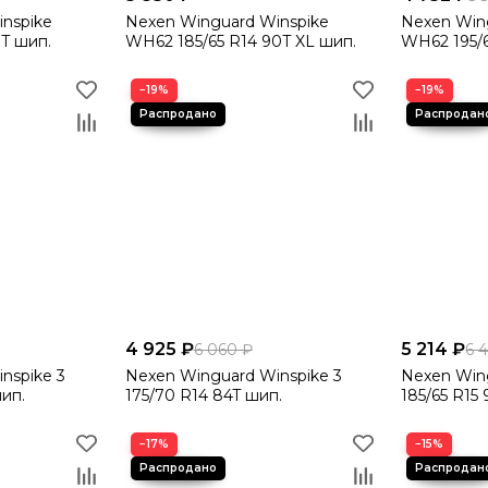
nspike
Nexen Winguard Winspike
Nexen Win
1T шип.
WH62 185/65 R14 90T XL шип.
WH62 195/6
−19%
−19%
4 925 ₽
5 214 ₽
6 060 ₽
6 
nspike 3
Nexen Winguard Winspike 3
Nexen Wing
шип.
175/70 R14 84T шип.
185/65 R15
−17%
−15%