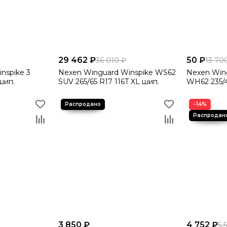
29 462 ₽
50 ₽
36 010 ₽
13 70
nspike 3
Nexen Winguard Winspike WS62
Nexen Win
шип.
SUV 265/65 R17 116T XL шип.
WH62 235/4
−14%
3 850 ₽
4 752 ₽
5 