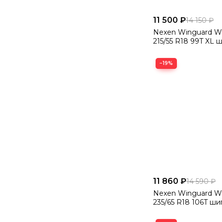
11 500 ₽
14 150 ₽
Nexen Winguard Wi
215/55 R18 99T XL ш
−19%
11 860 ₽
14 590 ₽
Nexen Winguard Wi
235/65 R18 106T ши