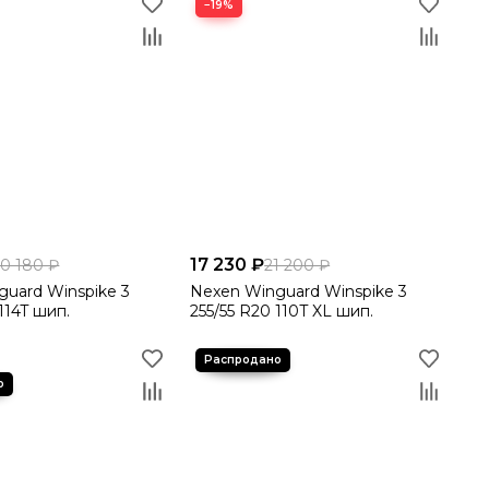
−19%
17 230 ₽
20 180 ₽
21 200 ₽
uard Winspike 3
Nexen Winguard Winspike 3
114T шип.
255/55 R20 110T XL шип.