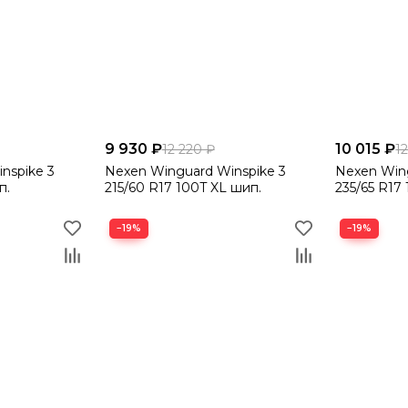
9 930 ₽
10 015 ₽
12 220 ₽
1
nspike 3
Nexen Winguard Winspike 3
Nexen Wing
п.
215/60 R17 100T XL шип.
235/65 R17
−19%
−19%