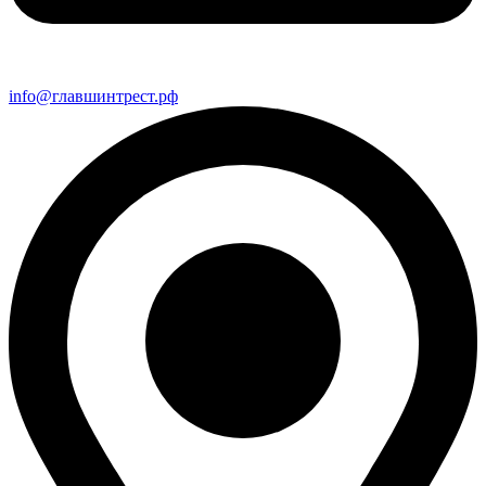
info@главшинтрест.рф