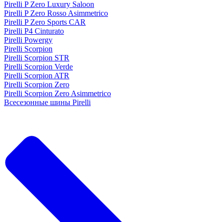
Pirelli P Zero Luxury Saloon
Pirelli P Zero Rosso Asimmetrico
Pirelli P Zero Sports CAR
Pirelli P4 Cinturato
Pirelli Powergy
Pirelli Scorpion
Pirelli Scorpion STR
Pirelli Scorpion Verde
Pirelli Scorpion ATR
Pirelli Scorpion Zero
Pirelli Scorpion Zero Asimmetrico
Всесезонные шины Pirelli