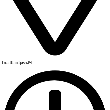
ГлавШинТрест.РФ