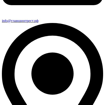
info@главшинтрест.рф