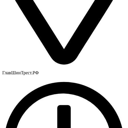
ГлавШинТрест.РФ