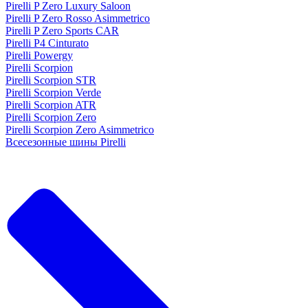
Pirelli P Zero Luxury Saloon
Pirelli P Zero Rosso Asimmetrico
Pirelli P Zero Sports CAR
Pirelli P4 Cinturato
Pirelli Powergy
Pirelli Scorpion
Pirelli Scorpion STR
Pirelli Scorpion Verde
Pirelli Scorpion ATR
Pirelli Scorpion Zero
Pirelli Scorpion Zero Asimmetrico
Всесезонные шины Pirelli