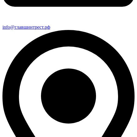
info@главшинтрест.рф