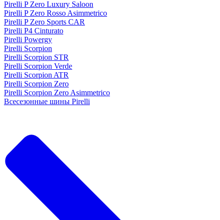
Pirelli P Zero Luxury Saloon
Pirelli P Zero Rosso Asimmetrico
Pirelli P Zero Sports CAR
Pirelli P4 Cinturato
Pirelli Powergy
Pirelli Scorpion
Pirelli Scorpion STR
Pirelli Scorpion Verde
Pirelli Scorpion ATR
Pirelli Scorpion Zero
Pirelli Scorpion Zero Asimmetrico
Всесезонные шины Pirelli