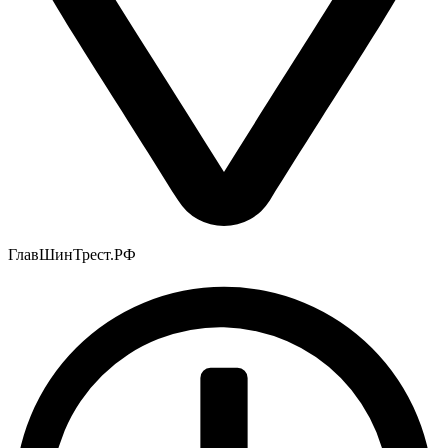
ГлавШинТрест.РФ