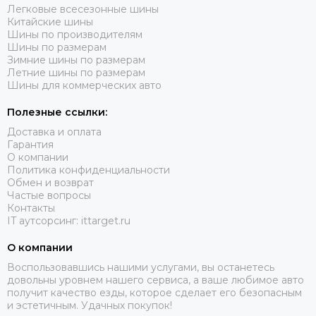
Зимние шины 205/55 R17
Легковые всесезонные шины
Китайские шины
Зимние шины 205/60 R15
Шины по производителям
Зимние шины 205/60 R16
Шины по размерам
Зимние шины 205/60 R17
Зимние шины по размерам
Летние шины по размерам
Зимние шины 205/65 R15
Шины для коммерческих авто
Зимние шины 205/65 R16
Зимние шины 205/70 R15
Полезные ссылки:
Зимние шины 205/70 R16
Доставка и оплата
Зимние шины 205/75 R15
Гарантия
О компании
Зимние шины 205/80 R16
Политика конфиденциальности
Зимние шины 215/45 R16
Обмен и возврат
Зимние шины 215/45 R17
Частые вопросы
Контакты
Зимние шины 215/50 R17
IT аутсорсинг: ittarget.ru
Зимние шины 215/55 R16
Зимние шины 215/55 R17
О компании
Зимние шины 215/55 R18
Воспользовавшись нашими услугами, вы останетесь
Зимние шины 215/60 R16
довольны уровнем нашего сервиса, а ваше любимое авто
получит качество езды, которое сделает его безопасным
Зимние шины 215/60 R17
и эстетичным. Удачных покупок!
Зимние шины 215/65 R15