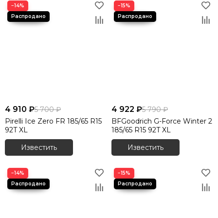
−14%
−15%
4 910 ₽
4 922 ₽
5 700 ₽
5 790 ₽
Pirelli Ice Zero FR 185/65 R15
BFGoodrich G-Force Winter 2
92T XL
185/65 R15 92T XL
Известить
Известить
−14%
−15%