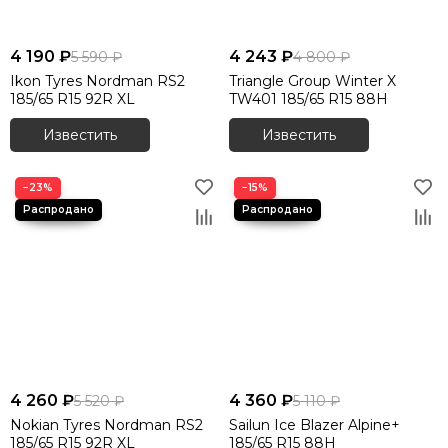
4 190 ₽
4 243 ₽
5 590 ₽
4 800 ₽
Ikon Tyres Nordman RS2
Triangle Group Winter X
185/65 R15 92R XL
TW401 185/65 R15 88H
Известить
Известить
−23%
−15%
4 260 ₽
4 360 ₽
5 520 ₽
5 110 ₽
Nokian Tyres Nordman RS2
Sailun Ice Blazer Alpine+
185/65 R15 92R XL
185/65 R15 88H