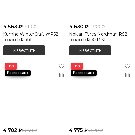
4 563 ₽
4 630 ₽
5 510 ₽
5 700 ₽
Kumho WinterCraft WP52
Nokian Tyres Nordman RS2
185/65 R15 88T
185/65 R15 92R XL
Известить
Известить
−15%
−15%
4 702 ₽
4 775 ₽
5 540 ₽
5 620 ₽