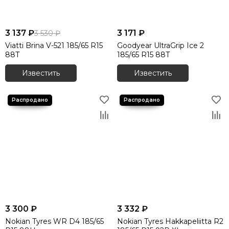
3 137 ₽
3 171 ₽
3 530 ₽
Viatti Brina V-521 185/65 R15
Goodyear UltraGrip Ice 2
88T
185/65 R15 88T
Известить
Известить
3 300 ₽
3 332 ₽
Nokian Tyres WR D4 185/65
Nokian Tyres Hakkapeliitta R2