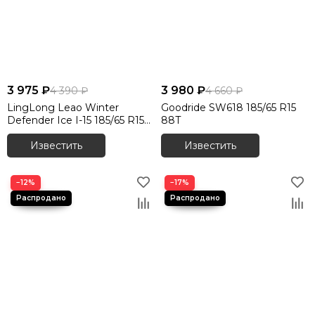
3 975 ₽
3 980 ₽
4 390 ₽
4 660 ₽
LingLong Leao Winter
Goodride SW618 185/65 R15
Defender Ice I-15 185/65 R15
88T
92T
Известить
Известить
−12%
−17%