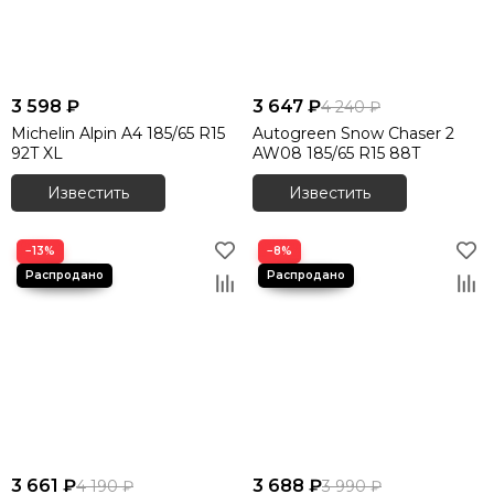
3 598 ₽
3 647 ₽
4 240 ₽
Michelin Alpin A4 185/65 R15
Autogreen Snow Chaser 2
92T XL
AW08 185/65 R15 88T
Известить
Известить
−13%
−8%
3 661 ₽
3 688 ₽
4 190 ₽
3 990 ₽