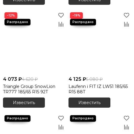
−12%
−19%
4 073 ₽
4 125 ₽
4 620 ₽
5 080 ₽
Triangle Group SnowLion
Laufenn i FIT IZ LW51 185/65
TR777 185/65 R15 92T
R15 88T
Известить
Известить