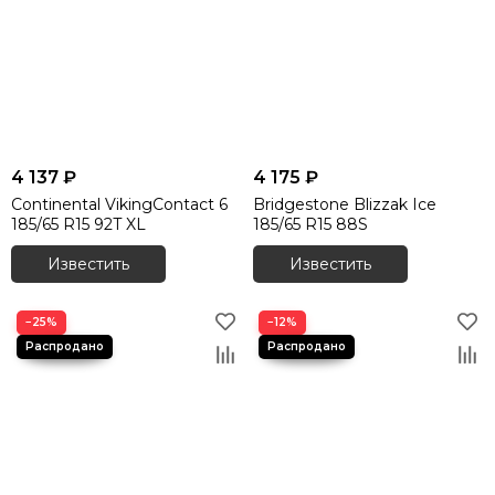
4 137 ₽
4 175 ₽
Continental VikingContact 6
Bridgestone Blizzak Ice
185/65 R15 92T XL
185/65 R15 88S
Известить
Известить
−25%
−12%