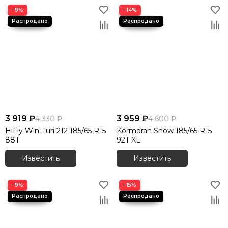
−9%
−14%
3 919 ₽
3 959 ₽
4 330 ₽
4 600 ₽
HiFly Win-Turi 212 185/65 R15
Kormoran Snow 185/65 R15
88T
92T XL
Известить
Известить
−9%
−15%