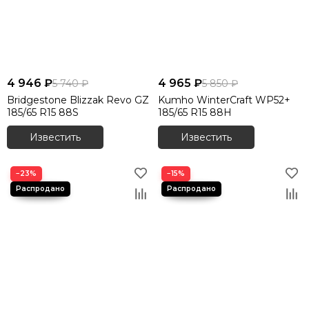
4 946 ₽
4 965 ₽
5 740 ₽
5 850 ₽
Bridgestone Blizzak Revo GZ
Kumho WinterCraft WP52+
185/65 R15 88S
185/65 R15 88H
Известить
Известить
−23%
−15%