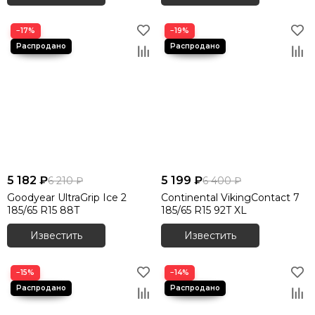
−17%
−19%
5 182 ₽
5 199 ₽
6 210 ₽
6 400 ₽
Goodyear UltraGrip Ice 2
Continental VikingContact 7
185/65 R15 88T
185/65 R15 92T XL
Известить
Известить
−15%
−14%