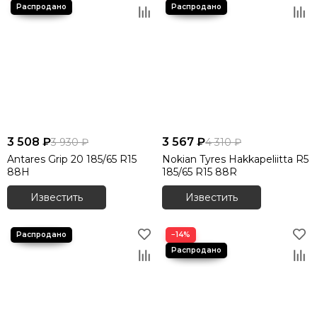
3 508 ₽
3 567 ₽
3 930 ₽
4 310 ₽
Antares Grip 20 185/65 R15
Nokian Tyres Hakkapeliitta R5
88H
185/65 R15 88R
Известить
Известить
−14%