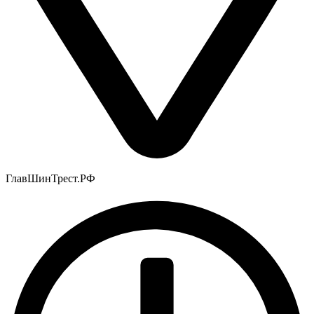
ГлавШинТрест.РФ