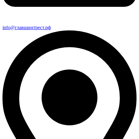
info@главшинтрест.рф