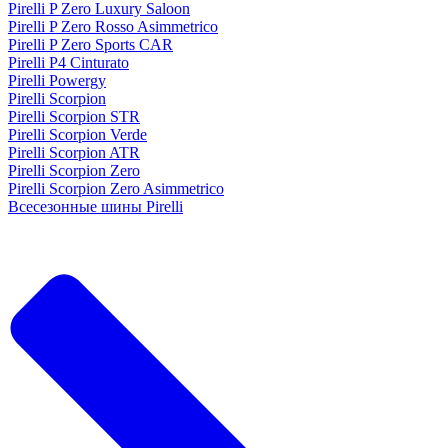
Pirelli P Zero Luxury Saloon
Pirelli P Zero Rosso Asimmetrico
Pirelli P Zero Sports CAR
Pirelli P4 Cinturato
Pirelli Powergy
Pirelli Scorpion
Pirelli Scorpion STR
Pirelli Scorpion Verde
Pirelli Scorpion ATR
Pirelli Scorpion Zero
Pirelli Scorpion Zero Asimmetrico
Всесезонные шины Pirelli