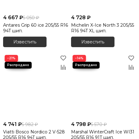
4 667 ₽
4 728 ₽
5 050 ₽
Antares Grip 60 ice 205/55 R16
Michelin X-Ice North 3 205/55
94T шип.
R16 94T XL шип.
Известить
Известить
−21%
−14%
4 741 ₽
4 798 ₽
5 982 ₽
5 570 ₽
Viatti Bosco Nordico 2 V-528
Marshal WinterCraft Ice WI31
205/55 R16 94T шип.
205/55 R16 91T шип.