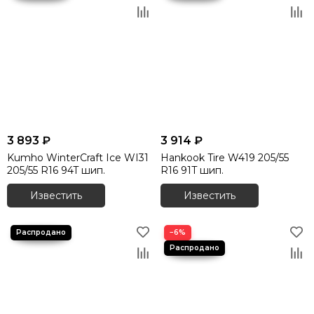
3 893 ₽
3 914 ₽
Kumho WinterCraft Ice WI31
Hankook Tire W419 205/55
205/55 R16 94T шип.
R16 91T шип.
Известить
Известить
−6%