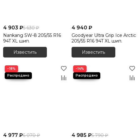
4 903 ₽
4 940 ₽
5 630 ₽
Nankang SW-8 205/55 R16
Goodyear Ultra Grip Ice Arctic
94T XL шип.
205/55 R16 94T XL шип.
Известить
Известить
−18%
−14%
4 977 ₽
4 985 ₽
6 070 ₽
5 790 ₽