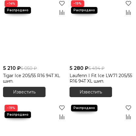
−14%
−19%
5 210 ₽
5 280 ₽
6 050 ₽
6 494 ₽
Tigar Ice 205/55 R16 94T XL
Laufenn I Fit Ice LW71 205/55
шип.
R16 94T XL шип.
Известить
Известить
−19%