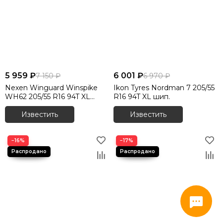
5 959 ₽
6 001 ₽
7 150 ₽
6 970 ₽
Nexen Winguard Winspike
Ikon Tyres Nordman 7 205/55
WH62 205/55 R16 94T XL
R16 94T XL шип.
шип.
Известить
Известить
−16%
−17%