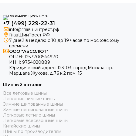
+7 (499) 229-22-31
info@главшинтрест.рф
ГлавШинТрест.РФ
7 дней в неделю с 10 до 19 часов по московскому
времени.
ООО "АБСОЛЮТ"
ОГРН:
1257700544970
ИНН:
9734020889
Юридический адрес:
123103
,
город Москва
, пр.
Маршала Жукова, д.76 к.2 пом. 15
Шинный каталог
Все легковые шины
Легковые зимние шины
Зимние шипованные шины
Зимние нешипованные шины
Легковые летние шины
Легковые всесезонные шины
Китайские шины
Шины по производителям