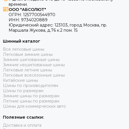
Шины Evergreen
времени.
Удобный онлайн-каталог с актуальным наличием;
Шины Roadcruza
ООО "АБСОЛЮТ"
Шины Unigrip
ОГРН:
1257700544970
После оформления заказа менеджер перезвонит для
ИНН:
9734020889
Шины Wanda
подтверждения.
Юридический адрес:
123103
,
город Москва
, пр.
Шины Royal Black
Маршала Жукова, д.76 к.2 пом. 15
Как купить зимние шины Cordiant 235/45
Шины General Tire
R18?
Шинный каталог
Шины Cachland
Шины Minerva
Все легковые шины
Выберите подходящую модель Кордиант зима 235/45 R18
Легковые зимние шины
Шины Firestone
в каталоге ниже, оформите заказ на сайте — и получите
Зимние шипованные шины
Шины Nokian Tyres
Зимние нешипованные шины
качественную зимнюю резину с гарантией, доставкой и
Легковые летние шины
лучшей ценой в Москве.
Легковые всесезонные шины
Китайские шины
Шины по производителям
Шины по размерам
Зимние шины по размерам
Летние шины по размерам
Шины для коммерческих авто
Полезные ссылки:
Доставка и оплата