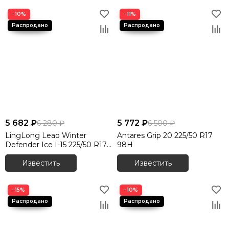
−10%
−11%
5 682 ₽
5 772 ₽
6 280 ₽
6 500 ₽
LingLong Leao Winter
Antares Grip 20 225/50 R17
Defender Ice I-15 225/50 R17
98H
98T
Известить
Известить
−15%
−10%