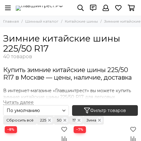
Китайские шины
Главная
Шинный каталог
Китайские шины
Зимние китайски
Все товары
Зимние китайские шины
Зимние китайские шины
Летние китайские шины
225/50 R17
Купить зимние китайские шины 225/50
R17 в Москве — цены, наличие, доставка
В интернет-магазине «Главшинтрест» вы можете купить
зимние китайские шины 225/50 R17 для легковых
автомобилей и городских кроссоверов. В продаже —
надёжная резина популярных китайских брендов: Айкон,
Фильтр товаров
Гудрайд, Чаоянг, Линглонг и другие. Вся продукция —
Сбросить всё
225
50
17
Зима
оригинальная, с гарантией и доставкой по Москве и
области.
−8%
−7%