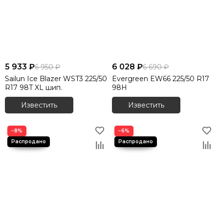
5 933 ₽
6 028 ₽
6 950 ₽
6 690 ₽
Sailun Ice Blazer WST3 225/50
Evergreen EW66 225/50 R17
R17 98T XL шип.
98H
Известить
Известить
−8%
−6%