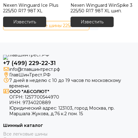
Nexen Winguard Ice Plus
Nexen Winguard WinSpike 3
225/50 R17 98T XL
225/50 R17 98T XL шип.
Известить
Известить
Зимние китайские шины 225/50 R17
+7 (499) 229-22-31
info@главшинтрест.рф
ГлавШинТрест.РФ
7 дней в неделю с 10 до 19 часов по московскому
времени.
ООО "АБСОЛЮТ"
ОГРН:
1257700544970
ИНН:
9734020889
Юридический адрес:
123103
,
город Москва
, пр.
Маршала Жукова, д.76 к.2 пом. 15
Шинный каталог
Все легковые шины