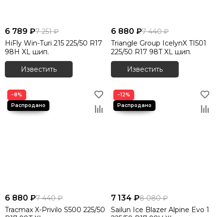
6 789 ₽
6 880 ₽
7 251 ₽
7 440 ₽
HiFly Win-Turi 215 225/50 R17
Triangle Group IcelynX TI501
98H XL шип.
225/50 R17 98T XL шип.
Известить
Известить
−8%
−12%
6 880 ₽
7 134 ₽
7 440 ₽
8 080 ₽
Tracmax X-Privilo S500 225/50
Sailun Ice Blazer Alpine Evo 1