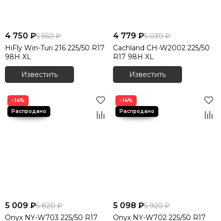
Как купить зимние китайские шины 225/50
R17?
4 750 ₽
4 779 ₽
5 560 ₽
5 030 ₽
Выберите нужную модель в каталоге ниже, оформите
HiFly Win-Turi 216 225/50 R17
Cachland CH-W2002 225/50
заказ через сайт — и получите зимнюю китайскую резину
98H XL
R17 98H XL
225/50 R17 с гарантией, доставкой и лучшими ценами от
«Главшинтрест».
Известить
Известить
−14%
−14%
5 009 ₽
5 098 ₽
5 820 ₽
5 920 ₽
Onyx NY-W703 225/50 R17
Onyx NY-W702 225/50 R17