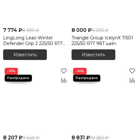
7 774 ₽
8 000 ₽
8 590 ₽
9 290 ₽
LingLong Leao Winter
Triangle Group IcelynX TI501
Defender Grip 2 225/50 R17
225/50 R17 98T шип.
98T шип.
Известить
Известить
−15%
−14%
8 207 ₽
8 831 ₽
9 640 ₽
10 250 ₽