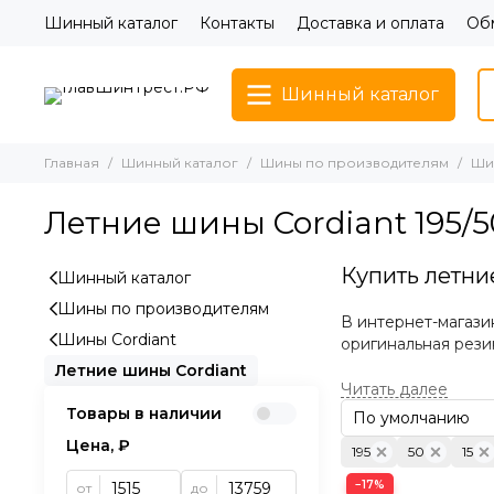
Шинный каталог
Контакты
Доставка и оплата
Обм
Шинный каталог
Главная
Шинный каталог
Шины по производителям
Ши
Летние шины Cordiant 195/5
Купить летни
Шинный каталог
Шины по производителям
В интернет-магази
Шины Cordiant
оригинальная рези
Летние шины Cordiant
Преимущества 
Товары в наличии
Уверенное сцеп
Цена, ₽
195
50
15
Предсказуемое 
−17%
от
до