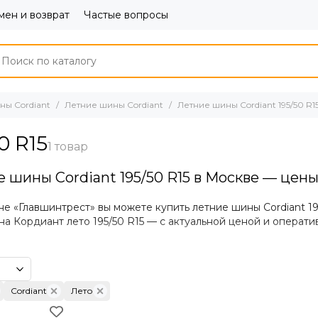
ен и возврат
Частые вопросы
ны Cordiant
Летние шины Cordiant
Летние шины Cordiant 195/50 R1
0 R15
е шины Cordiant 195/50 R15 в Москве — цены
не «Главшинтрест» вы можете купить летние шины Cordiant 19
на Кордиант лето 195/50 R15 — с актуальной ценой и операт
летних шин Кордиант 195/50 R15
ление с сухим и мокрым асфальтом;
Cordiant
Лето
поведение на высокой скорости;