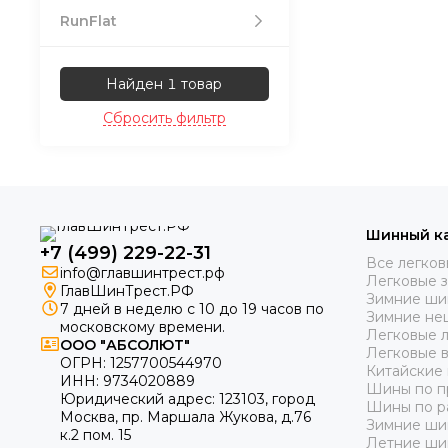
RunFlat
Найден 1 товар
Сбросить фильтр
Шинный к
+7 (499) 229-22-31
Все легко
info@главшинтрест.рф
Легковые 
ГлавШинТрест.РФ
Зимние ши
7 дней в неделю с 10 до 19 часов по
Зимние не
московскому времени.
Легковые 
ООО "АБСОЛЮТ"
Легковые 
ОГРН:
1257700544970
Китайские
ИНН:
9734020889
Шины по п
Юридический адрес:
123103
,
город
Шины по р
Москва
, пр. Маршала Жукова, д.76
Зимние ши
к.2 пом. 15
Летние ши