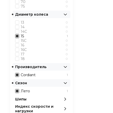
надёжную и досту
70
0
75
0
Диаметр колеса
13
0
14
0
14C
0
15
1
15C
0
16
0
16C
0
17
0
18
0
Производитель
Cordiant
1
Сезон
Лето
1
Шипы
Индекс скорости и
нагрузки