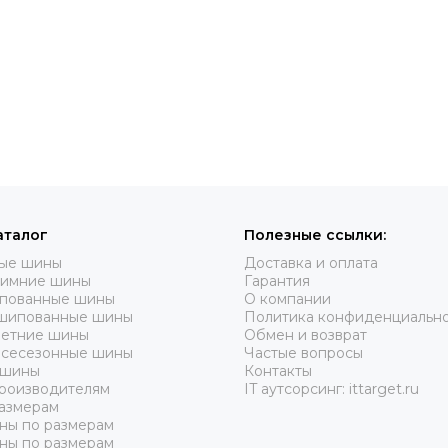
аталог
Полезные ссылки:
вые шины
Доставка и оплата
зимние шины
Гарантия
пованные шины
О компании
шипованные шины
Политика конфиденциальн
летние шины
Обмен и возврат
всесезонные шины
Частые вопросы
 шины
Контакты
роизводителям
IT аутсорсинг: ittarget.ru
азмерам
ны по размерам
ны по размерам