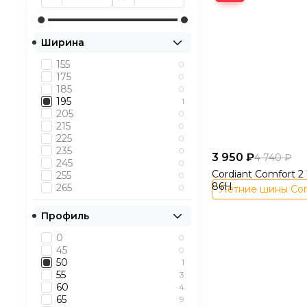
Устойчивость к 
Ширина
Низкий уровень
155
0
Отличный балан
175
0
185
0
Почему выбир
195
1
205
0
215
0
Только оригинал
225
0
235
0
Прямые поставк
3 950 ₽
4 740 ₽
245
0
Cordiant Comfort 2 
255
0
Быстрая достав
86H
265
0
Летние шины Cord
Удобный онлайн
Профиль
0
0
После оформлен
45
0
50
1
Как купить лет
55
3
60
4
Выберите подходящ
65
9