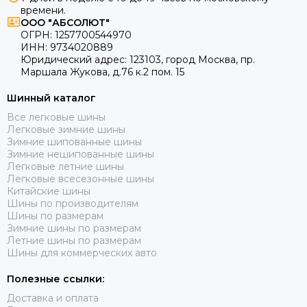
Шины Evergreen
согласования заказа
времени.
Шины Roadcruza
ООО "АБСОЛЮТ"
Как купить летние шины Cordiant 235/55
Шины Unigrip
ОГРН:
1257700544970
R18?
ИНН:
9734020889
Шины Wanda
Юридический адрес:
123103
,
город Москва
, пр.
Шины Royal Black
Маршала Жукова, д.76 к.2 пом. 15
Выберите нужные шины Кордиант 235/55 R18 и оформите
Шины General Tire
заказ на сайте. После оформления с вами свяжется
Шинный каталог
Шины Cachland
менеджер для подтверждения, уточнит детали — и мы
Шины Minerva
Все легковые шины
организуем доставку по Москве, Московской области или
Легковые зимние шины
отправку через транспортную компанию в любой регион
Шины Firestone
Зимние шипованные шины
России.
Шины Nokian Tyres
Зимние нешипованные шины
Легковые летние шины
Легковые всесезонные шины
Китайские шины
Шины по производителям
Шины по размерам
Зимние шины по размерам
Летние шины по размерам
Шины для коммерческих авто
Полезные ссылки:
Доставка и оплата