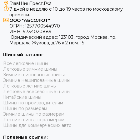
ГлавШинТрест.РФ
7 дней в неделю с 10 до 19 часов по московскому
времени.
ООО "АБСОЛЮТ"
ОГРН:
1257700544970
ИНН:
9734020889
Юридический адрес:
123103
,
город Москва
, пр.
Маршала Жукова, д.76 к.2 пом. 15
Шинный каталог
Все легковые шины
Легковые зимние шины
Зимние шипованные шины
Зимние нешипованные шины
Легковые летние шины
Легковые всесезонные шины
Китайские шины
Шины по производителям
Шины по размерам
Зимние шины по размерам
Летние шины по размерам
Шины для коммерческих авто
Полезные ссылки: