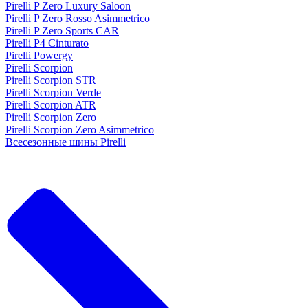
Pirelli P Zero Luxury Saloon
Pirelli P Zero Rosso Asimmetrico
Pirelli P Zero Sports CAR
Pirelli P4 Cinturato
Pirelli Powergy
Pirelli Scorpion
Pirelli Scorpion STR
Pirelli Scorpion Verde
Pirelli Scorpion ATR
Pirelli Scorpion Zero
Pirelli Scorpion Zero Asimmetrico
Всесезонные шины Pirelli