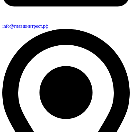
info@главшинтрест.рф