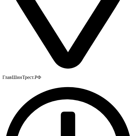
ГлавШинТрест.РФ