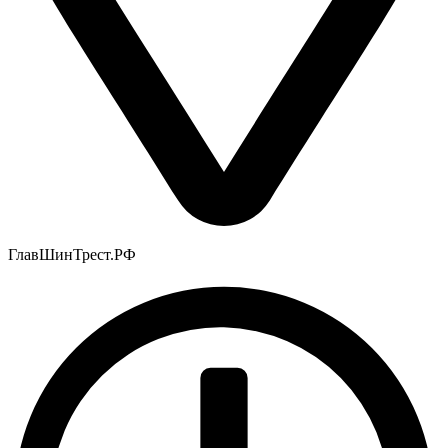
ГлавШинТрест.РФ