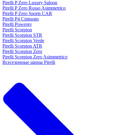
Pirelli P Zero Luxury Saloon
Pirelli P Zero Rosso Asimmetrico
Pirelli P Zero Sports CAR
Pirelli P4 Cinturato
Pirelli Powergy
Pirelli Scorpion
Pirelli Scorpion STR
Pirelli Scorpion Verde
Pirelli Scorpion ATR
Pirelli Scorpion Zero
Pirelli Scorpion Zero Asimmetrico
Всесезонные шины Pirelli