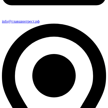
info@главшинтрест.рф