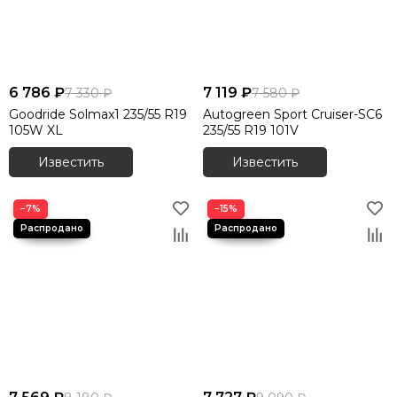
6 786 ₽
7 119 ₽
7 330 ₽
7 580 ₽
Goodride Solmax1 235/55 R19
Autogreen Sport Cruiser-SC6
105W XL
235/55 R19 101V
Известить
Известить
−7%
−15%