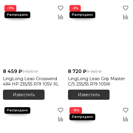
−11%
−5%
8 459 ₽
8 720 ₽
9 500 ₽
9 140 ₽
LingLong Leao Crosswind
LingLong Leao Grip Master
4X4 HP 235/55 R19 105V XL
C/S 235/55 R19 105W
Известить
Известить
−15%