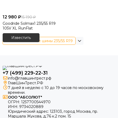
12 980 ₽
15 190 ₽
Goodride Solmax1 235/55 R19
105V XL RunFlat
Известить
Летние китайские шины 235/55 R19
+7 (499) 229-22-31
info@главшинтрест.рф
ГлавШинТрест.РФ
7 дней в неделю с 10 до 19 часов по московскому
времени.
ООО "АБСОЛЮТ"
ОГРН:
1257700544970
ИНН:
9734020889
Юридический адрес:
123103
,
город Москва
, пр.
Маршала Жукова, д.76 к.2 пом. 15