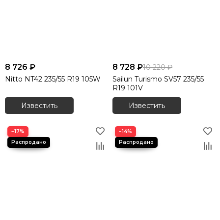
8 726 ₽
8 728 ₽
10 220 ₽
Nitto NT42 235/55 R19 105W
Sailun Turismo SV57 235/55
R19 101V
Известить
Известить
−17%
−14%