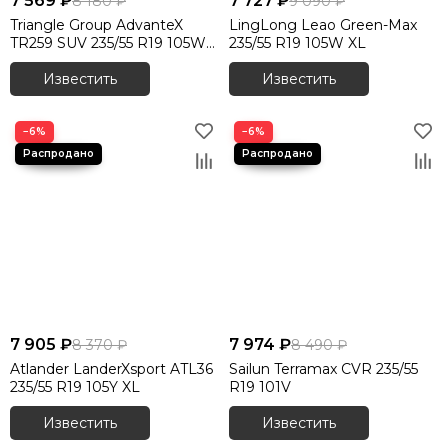
7 569 ₽
7 727 ₽
8 180 ₽
9 090 ₽
Triangle Group AdvanteX
LingLong Leao Green-Max
TR259 SUV 235/55 R19 105W
235/55 R19 105W XL
XL
Известить
Известить
−6%
−6%
7 905 ₽
7 974 ₽
8 370 ₽
8 490 ₽
Atlander LanderXsport ATL36
Sailun Terramax CVR 235/55
235/55 R19 105Y XL
R19 101V
Известить
Известить