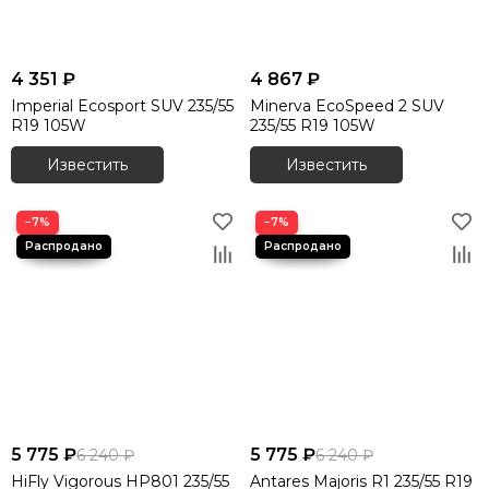
235/55 R19 в каталоге ниже, оформите заказ на сайте — и
получите отличные шины по разумной цене с доставкой в
кратчайшие сроки.
4 351 ₽
4 867 ₽
Imperial Ecosport SUV 235/55
Minerva EcoSpeed 2 SUV
R19 105W
235/55 R19 105W
Известить
Известить
−7%
−7%
5 775 ₽
5 775 ₽
6 240 ₽
6 240 ₽
HiFly Vigorous HP801 235/55
Antares Majoris R1 235/55 R19