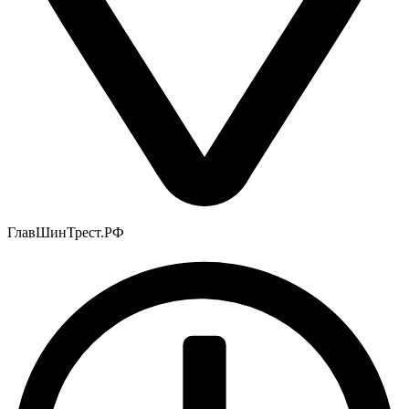
ГлавШинТрест.РФ