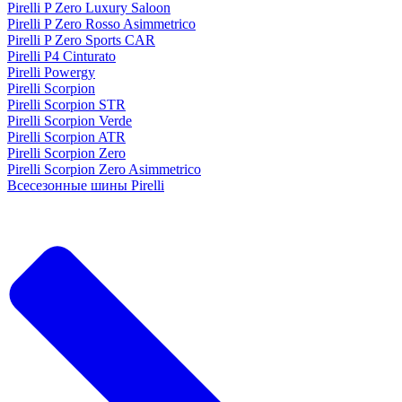
Pirelli P Zero Luxury Saloon
Pirelli P Zero Rosso Asimmetrico
Pirelli P Zero Sports CAR
Pirelli P4 Cinturato
Pirelli Powergy
Pirelli Scorpion
Pirelli Scorpion STR
Pirelli Scorpion Verde
Pirelli Scorpion ATR
Pirelli Scorpion Zero
Pirelli Scorpion Zero Asimmetrico
Всесезонные шины Pirelli