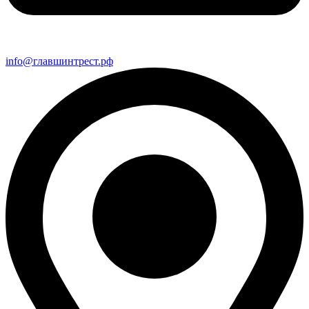
info@главшинтрест.рф