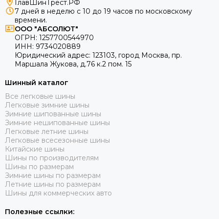
ГлавШинТрест.РФ
7 дней в неделю с 10 до 19 часов по московскому
времени.
ООО "АБСОЛЮТ"
ОГРН:
1257700544970
ИНН:
9734020889
Юридический адрес:
123103
,
город Москва
, пр.
Маршала Жукова, д.76 к.2 пом. 15
Шинный каталог
Все легковые шины
Легковые зимние шины
Зимние шипованные шины
Зимние нешипованные шины
Легковые летние шины
Легковые всесезонные шины
Китайские шины
Шины по производителям
Шины по размерам
Зимние шины по размерам
Летние шины по размерам
Шины для коммерческих авто
Полезные ссылки: