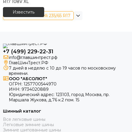
R17 108V XL
Известить
Летние шины Pirelli 235/65 R17
+7 (499) 229-22-31
info@главшинтрест.рф
ГлавШинТрест.РФ
7 дней в неделю с 10 до 19 часов по московскому
времени.
ООО "АБСОЛЮТ"
ОГРН:
1257700544970
ИНН:
9734020889
Юридический адрес:
123103
,
город Москва
, пр.
Маршала Жукова, д.76 к.2 пом. 15
Шинный каталог
Все легковые шины
Легковые зимние шины
Зимние шипованные шины