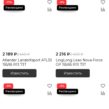
−17%
−8%
2 189 ₽
2 216 ₽
2 640 ₽
2 400 ₽
Atlander LanderXsport ATL33
LingLong Leao Nova-Force
155/65 R13 73T
GP 155/65 R13 73T
Известить
Известить
−8%
−8%