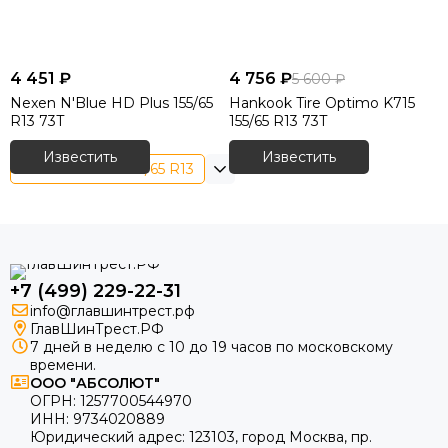
4 451 ₽
4 756 ₽
5 600 ₽
Nexen N'Blue HD Plus 155/65
Hankook Tire Optimo K715
R13 73T
155/65 R13 73T
Известить
Известить
Летние шины 155/65 R13
+7 (499) 229-22-31
info@главшинтрест.рф
ГлавШинТрест.РФ
7 дней в неделю с 10 до 19 часов по московскому
времени.
ООО "АБСОЛЮТ"
ОГРН:
1257700544970
ИНН:
9734020889
Юридический адрес:
123103
,
город Москва
, пр.