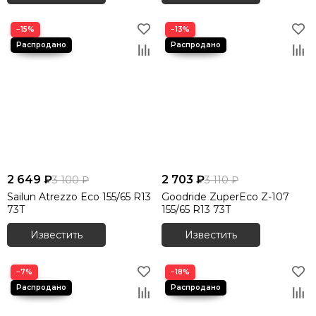
−15%
−13%
2 649 ₽
2 703 ₽
3 100 ₽
3 110 ₽
Sailun Atrezzo Eco 155/65 R13
Goodride ZuperEco Z-107
73T
155/65 R13 73T
Известить
Известить
−7%
−18%