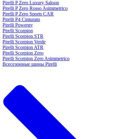
Pirelli P Zero Luxury Saloon
Pirelli P Zero Rosso Asimmetrico
Pirelli P Zero Sports CAR
Pirelli P4 Cinturato
Pirelli Powergy
Pirelli Scorpion
Pirelli Scorpion STR
Pirelli Scorpion Verde
Pirelli Scorpion ATR
Pirelli Scorpion Zero
Pirelli Scorpion Zero Asimmetrico
Всесезонные шины Pirelli