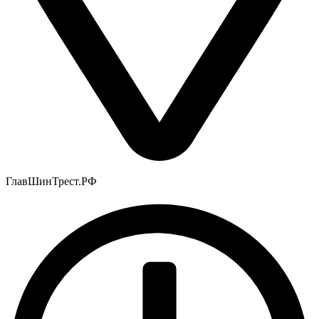
ГлавШинТрест.РФ