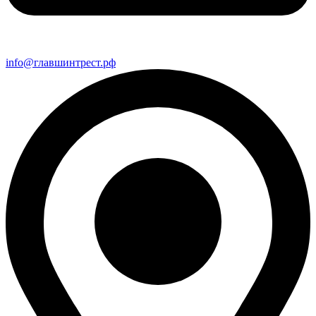
info@главшинтрест.рф