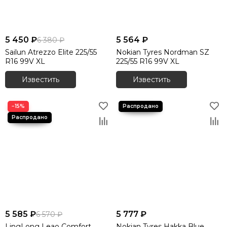
5 450 ₽
5 564 ₽
6 380 ₽
Sailun Atrezzo Elite 225/55
Nokian Tyres Nordman SZ
R16 99V XL
225/55 R16 99V XL
Известить
Известить
−15%
5 585 ₽
5 777 ₽
6 570 ₽
LingLong Leao Comfort
Nokian Tyres Hakka Blue