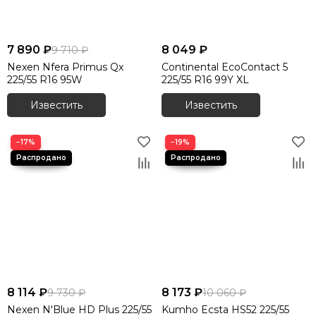
7 890 ₽
8 049 ₽
9 710 ₽
Nexen Nfera Primus Qx
Continental EcoContact 5
225/55 R16 95W
225/55 R16 99Y XL
Известить
Известить
−17%
−19%
8 114 ₽
8 173 ₽
9 730 ₽
10 060 ₽
Nexen N'Blue HD Plus 225/55
Kumho Ecsta HS52 225/55