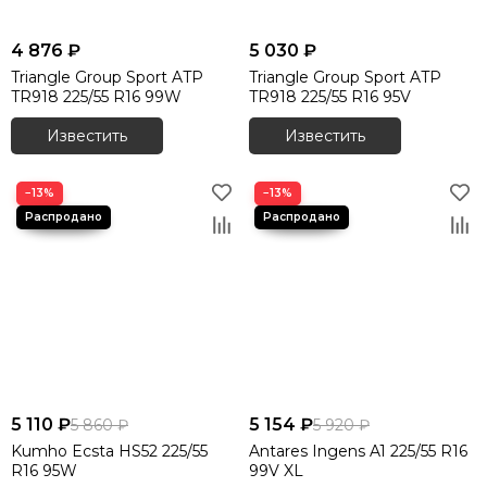
4 876 ₽
5 030 ₽
Triangle Group Sport ATP
Triangle Group Sport ATP
TR918 225/55 R16 99W
TR918 225/55 R16 95V
Известить
Известить
−13%
−13%
5 110 ₽
5 154 ₽
5 860 ₽
5 920 ₽
Kumho Ecsta HS52 225/55
Antares Ingens A1 225/55 R16
R16 95W
99V XL