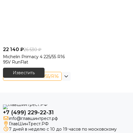
22 140 ₽
26 530 ₽
Michelin Primacy 4 225/55 R16
95V RunFlat
Известить
Летние шины 225/55/R16
+7 (499) 229-22-31
info@главшинтрест.рф
ГлавШинТрест.РФ
7 дней в неделю с 10 до 19 часов по московскому