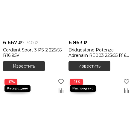
6 667 ₽
6 863 ₽
7 740 ₽
Cordiant Sport 3 PS-2 225/55
Bridgestone Potenza
R16 95V
Adrenalin RE003 225/55 R16
95W
Известить
Известить
−17%
−13%