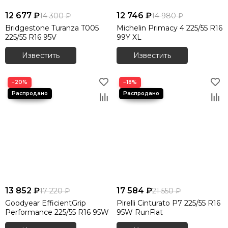
12 677 ₽
12 746 ₽
14 300 ₽
14 980 ₽
Bridgestone Turanza T005
Michelin Primacy 4 225/55 R16
225/55 R16 95V
99Y XL
Известить
Известить
−20%
−18%
13 852 ₽
17 584 ₽
17 220 ₽
21 550 ₽
Goodyear EfficientGrip
Pirelli Cinturato P7 225/55 R16
Performance 225/55 R16 95W
95W RunFlat