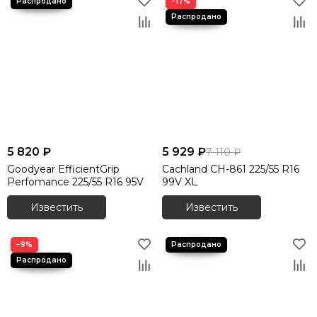
−17%
5 820 ₽
5 929 ₽
7 110 ₽
Goodyear EfficientGrip
Cachland CH-861 225/55 R16
Perfomance 225/55 R16 95V
99V XL
Известить
Известить
−9%