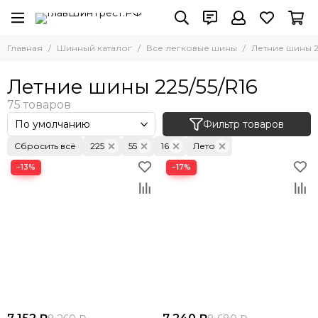
Главная
Шинный каталог
Все легковые шины
Летние шины 2
Летние шины 225/55/R16
Фильтр товаров
Сбросить всё
225
55
16
Лето
−13%
−17%