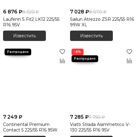
6 876 ₽
7 028 ₽
8 320 ₽
8 070 ₽
Laufenn S Fit2 LK12 225/55
Sailun Atrezzo ZSR 225/55 R16
R16 95V
99W XL
Известить
Известить
−6%
7 249 ₽
7 285 ₽
7 750 ₽
Continental Premium
Viatti Strada Asimmetrico V-
Contact 5 225/55 R16 95W
130 225/55 R16 95V