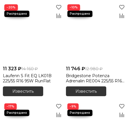
−20%
−10%
11 323 ₽
11 746 ₽
14 160 ₽
12 980 ₽
Laufenn S Fit EQ LK01B
Bridgestone Potenza
225/55 R16 95W RunFlat
Adrenalin RE004 225/55 R16
95W
Известить
Известить
−17%
−9%