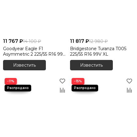
11 767 ₽
11 817 ₽
14 100 ₽
12 980 ₽
Goodyear Eagle F1
Bridgestone Turanza T005
Asymmetric 2 225/55 R16 99Y
225/55 R16 99V XL
XL
Известить
Известить
−11%
−15%