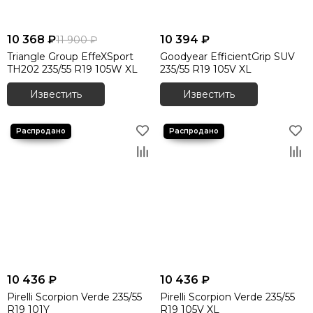
10 368 ₽
10 394 ₽
11 900 ₽
Triangle Group EffeXSport
Goodyear EfficientGrip SUV
TH202 235/55 R19 105W XL
235/55 R19 105V XL
Известить
Известить
10 436 ₽
10 436 ₽
Pirelli Scorpion Verde 235/55
Pirelli Scorpion Verde 235/55
R19 101Y
R19 105V XL