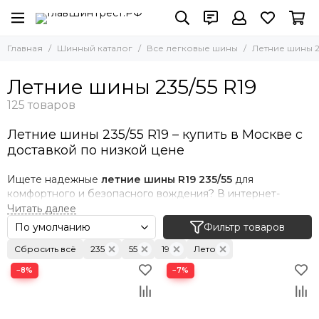
Главная
Шинный каталог
Все легковые шины
Летние шины 23
Летние шины 235/55 R19
Летние шины 235/55 R19 – купить в Москве с
доставкой по низкой цене
Ищете надежные
летние шины R19 235/55
для
комфортного и безопасного вождения? В интернет-
магазине
"ГлавШинТрест"
представлен широкий
ассортимент моделей от ведущих мировых
Фильтр товаров
производителей по лучшим ценам в Москве и
Сбросить всё
235
55
19
Лето
Подмосковье.
−8%
−7%
Преимущества летних шин 235/55 R19:
✅
Устойчивость и управляемость
– широкая контактная