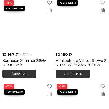
−15%
12 167 ₽
12 189 ₽
14 310 ₽
Kormoran Summer 235/55
Hankook Tire Ventus S1 Evo 2
R19 105W XL
K117 SUV 235/55 R19 101W
Известить
Известить
−17%
−19%