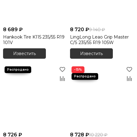
8 689 ₽
8 720 ₽
9 140 ₽
Hankook Tire K115 235/55 R19
LingLong Leao Grip Master
101V
C/S 235/55 R19 105W
Известить
Известить
−15%
8 726 ₽
8 728 ₽
10 220 ₽