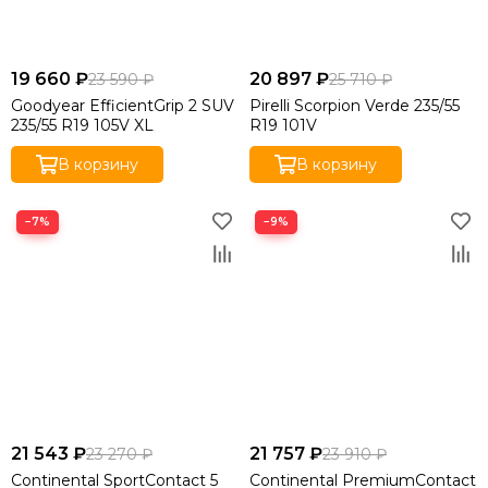
19 660 ₽
20 897 ₽
23 590 ₽
25 710 ₽
Goodyear EfficientGrip 2 SUV
Pirelli Scorpion Verde 235/55
235/55 R19 105V XL
R19 101V
В корзину
В корзину
−7%
−9%
21 543 ₽
21 757 ₽
23 270 ₽
23 910 ₽
Continental SportContact 5
Continental PremiumContact