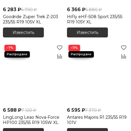
6 283 ₽
6 366 ₽
6 790 ₽
6 880 ₽
Goodride Zuper Trek Z-203
HiFly eHF-508 Sport 235/55
235/55 R19 105V XL
R19 105Y XL
Известить
Известить
−7%
−11%
6 588 ₽
6 595 ₽
7 120 ₽
7 370 ₽
LingLong Leao Nova-Force
Antares Majoris R1 235/55 R19
HP100 235/55 R19 105W XL
101V