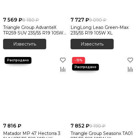
7 569 ₽
7 727 ₽
8 180 ₽
9 090 ₽
Triangle Group AdvanteX
LingLong Leao Green-Max
TR259 SUV 235/55 R19 105W
235/55 R19 105W XL
XL
Известить
Известить
−15%
7 816 ₽
7 852 ₽
9 190 ₽
Matador MP 47 Hectorra 3
Triangle Group Seasonx TA01