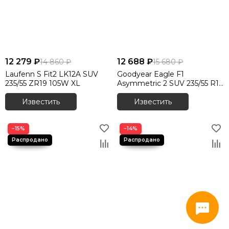
12 279 ₽
12 688 ₽
14 860 ₽
15 680 ₽
Laufenn S Fit2 LK12A SUV
Goodyear Eagle F1
235/55 ZR19 105W XL
Asymmetric 2 SUV 235/55 R19
101Y
Известить
Известить
−15%
−14%