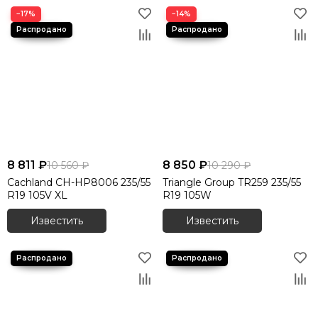
−17%
−14%
8 811 ₽
8 850 ₽
10 560 ₽
10 290 ₽
Cachland CH-HP8006 235/55
Triangle Group TR259 235/55
R19 105V XL
R19 105W
Известить
Известить