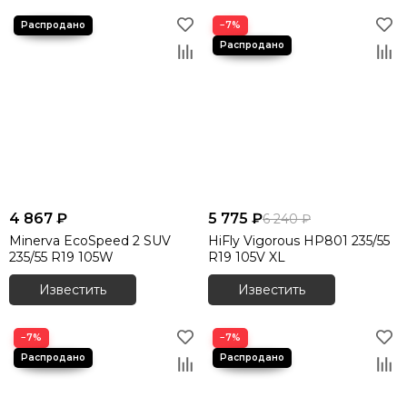
−7%
4 867 ₽
5 775 ₽
6 240 ₽
Minerva EcoSpeed 2 SUV
HiFly Vigorous HP801 235/55
235/55 R19 105W
R19 105V XL
Известить
Известить
−7%
−7%