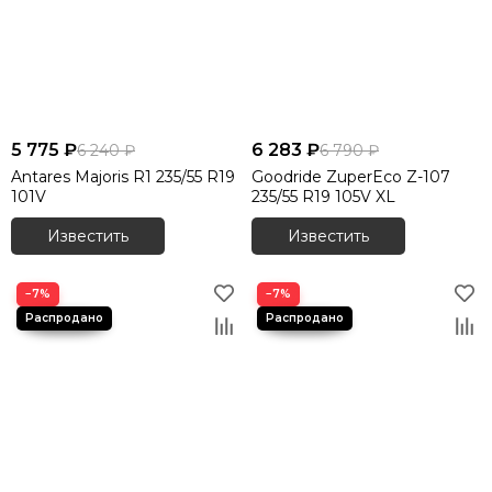
5 775 ₽
6 283 ₽
6 240 ₽
6 790 ₽
Antares Majoris R1 235/55 R19
Goodride ZuperEco Z-107
101V
235/55 R19 105V XL
Известить
Известить
−7%
−7%